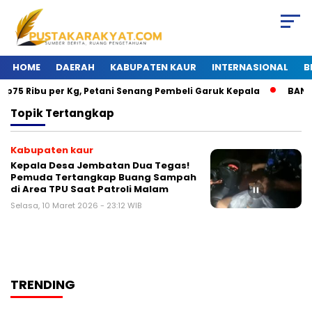
HOME
DAERAH
KABUPATEN KAUR
INTERNASIONAL
B
p75 Ribu per Kg, Petani Senang Pembeli Garuk Kepala
BANJIR
Topik
Tertangkap
Kabupaten kaur
Kepala Desa Jembatan Dua Tegas!
Pemuda Tertangkap Buang Sampah
di Area TPU Saat Patroli Malam
Selasa, 10 Maret 2026 - 23:12 WIB
TRENDING