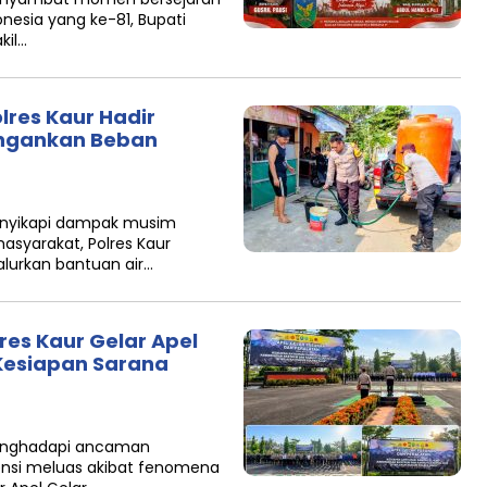
onesia yang ke-81, Bupati
kil…
res Kaur Hadir
ringankan Beban
Menyikapi dampak musim
asyarakat, Polres Kaur
alurkan bantuan air…
res Kaur Gelar Apel
 Kesiapan Sarana
 Menghadapi ancaman
ensi meluas akibat fenomena