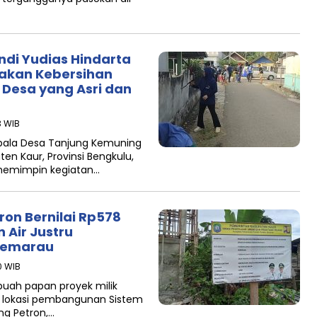
ndi Yudias Hindarta
akan Kebersihan
 Desa yang Asri dan
3 WIB
epala Desa Tanjung Kemuning
n Kaur, Provinsi Bengkulu,
 memimpin kegiatan…
on Bernilai Rp578
 Air Justru
Kemarau
0 WIB
buah papan proyek milik
i lokasi pembangunan Sistem
ng Petron,…