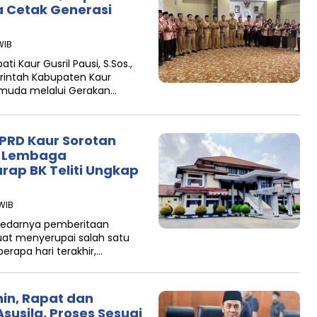
 Cetak Generasi
WIB
i Kaur Gusril Pausi, S.Sos.,
intah Kabupaten Kaur
muda melalui Gerakan…
PRD Kaur Sorotan
h Lembaga
rap BK Teliti Ungkap
 WIB
eredarnya pemberitaan
uat menyerupai salah satu
rapa hari terakhir,…
nin, Rapat dan
usila, Proses Sesuai