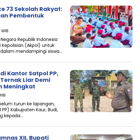
ke 73 Sekolah Rakyat:
adan Pembentuk
9 WIB
 Negara Republik Indonesia
Kepolisian (Akpol) untuk
 dalam mendampingi siswa…
i Kantor Satpol PP,
 Ternak Liar Demi
an Meningkat
WIB
ebelum turun ke lapangan,
l PP) Kabupaten Kaur, Budi,
ng kepada…
mnas XII, Bupati