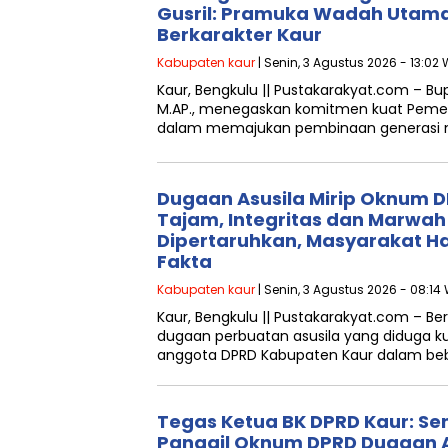
Gusril: Pramuka Wadah Utama
Berkarakter Kaur
Kabupaten kaur
| Senin, 3 Agustus 2026 - 13:02 
Kaur, Bengkulu || Pustakarakyat.com – Bupat
M.AP., menegaskan komitmen kuat Pemer
dalam memajukan pembinaan generasi 
Dugaan Asusila Mirip Oknum D
Tajam, Integritas dan Marwa
Dipertaruhkan, Masyarakat Ha
Fakta
Kabupaten kaur
| Senin, 3 Agustus 2026 - 08:14
Kaur, Bengkulu || Pustakarakyat.com – B
dugaan perbuatan asusila yang diduga k
anggota DPRD Kabupaten Kaur dalam bebe
Tegas Ketua BK DPRD Kaur: Se
Panggil Oknum DPRD Dugaan As