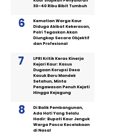
Kaur Siapkan Penyaluran
30–40 Ribu Bibit Tumbuh
Kematian Warga Kaur
Diduga Akibat Kekerasan,
Polri Tegaskan Akan
Diungkap Secara Objektif
dan Profesional
LPRI Kritik Keras Kinerja
Kejari Kaur: Kasus
Dugaan Korupsi Desa
Kasuk Baru Mandek
Setahun, Minta
Pengawasan Penuh Kejati
Hingga Kejagung
Di Balik Pembangunan,
Ada Hati Yang Selalu
Hadir: Bupati Kaur Jenguk
Warga Pasca Kecelakaan
di Nasal