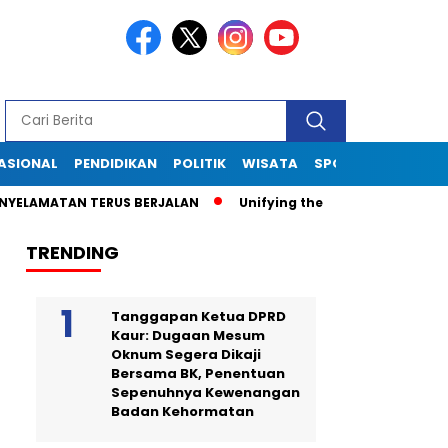
ASIONAL
PENDIDIKAN
POLITIK
WISATA
SPORT
TEKNOLOG
ATAN TERUS BERJALAN
Unifying the World Through Soccer: T
TRENDING
Tanggapan Ketua DPRD
Kaur: Dugaan Mesum
Oknum Segera Dikaji
Bersama BK, Penentuan
Sepenuhnya Kewenangan
Badan Kehormatan