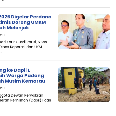
2026 Digelar Perdana
Optimis Dorong UMKM
ah Melonjak
WIB
i Kaur Gusril Pausi, S.Sos.,
 Dinas Koperasi dan UKM
n…
g ke Dapil I,
rsih Warga Padang
gah Musim Kemarau
WIB
nggota Dewan Perwakilan
rah Pemilihan (Dapil) I dari