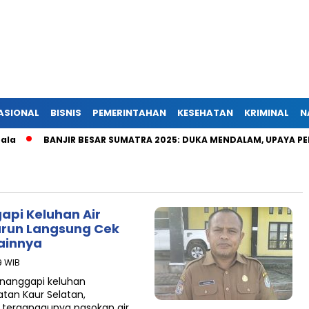
ASIONAL
BISNIS
PEMERINTAHAN
KESEHATAN
KRIMINAL
N
BANJIR BESAR SUMATRA 2025: DUKA MENDALAM, UPAYA PENYELAM
api Keluhan Air
urun Langsung Cek
ainnya
9 WIB
enanggapi keluhan
tan Kaur Selatan,
it terganggunya pasokan air