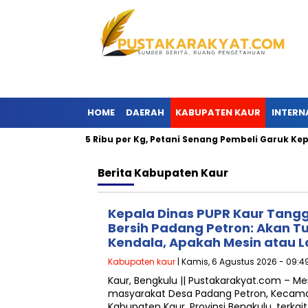
HOME
DAERAH
KABUPATEN KAUR
INTERN
Tembus Rp75 Ribu per Kg, Petani Senang Pembeli Garuk Kepala
Berita
Kabupaten Kaur
Kepala Dinas PUPR Kaur Tangg
Bersih Padang Petron: Akan T
Kendala, Apakah Mesin atau L
Kabupaten kaur
| Kamis, 6 Agustus 2026 - 09:4
Kaur, Bengkulu || Pustakarakyat.com – M
masyarakat Desa Padang Petron, Kecama
Kabupaten Kaur, Provinsi Bengkulu, terka