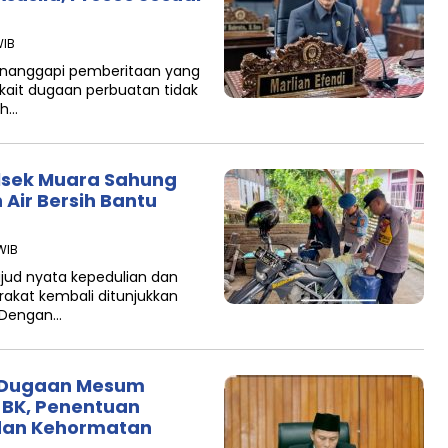
WIB
Menanggapi pemberitaan yang
rkait dugaan perbuatan tidak
ah…
olsek Muara Sahung
Air Bersih Bantu
WIB
ujud nyata kepedulian dan
arakat kembali ditunjukkan
. Dengan…
 Dugaan Mesum
 BK, Penentuan
dan Kehormatan