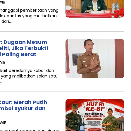
WIB
Menanggapi pemberitaan yang
idak pantas yang melibatkan
 dari…
ur: Dugaan Mesum
ti, Jika Terbukti
 Paling Berat
 WIB
rkait beredarnya kabar dan
yang melibatkan salah satu
…
 Kaur: Merah Putih
imbol Syukur dan
 WIB
 Menyambut momen bersejarah