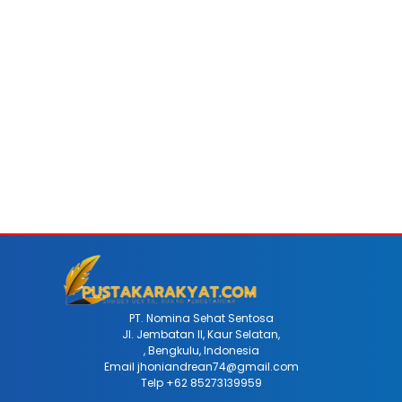
PT. Nomina Sehat Sentosa
Jl. Jembatan II, Kaur Selatan,
, Bengkulu, Indonesia
Email jhoniandrean74@gmail.com
Telp +62 85273139959