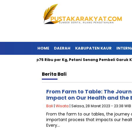
HOME
DAERAH
KABUPATEN KAUR
INTERN
 Ini Tembus Rp75 Ribu per Kg, Petani Senang Pembeli Garuk Kepal
Berita
Bali
From Farm to Table: The Journ
Impact on Our Health and the
Bali
|
Wisata
| Selasa, 28 Maret 2023 - 23:38 WIB
From the farm to our tables, the journey
important process that impacts our heal
Every…