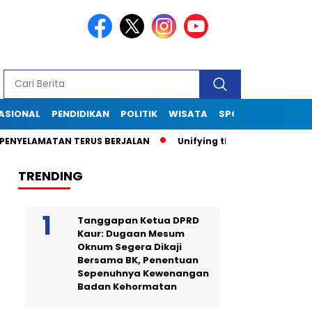
ASIONAL
PENDIDIKAN
POLITIK
WISATA
SPORT
TEKNOLOG
YELAMATAN TERUS BERJALAN
Unifying the World Through Socc
TRENDING
Tanggapan Ketua DPRD
Kaur: Dugaan Mesum
Oknum Segera Dikaji
Bersama BK, Penentuan
Sepenuhnya Kewenangan
Badan Kehormatan