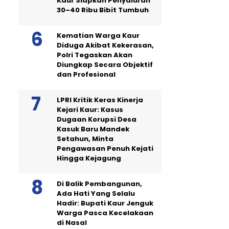
Kaur Siapkan Penyaluran
30–40 Ribu Bibit Tumbuh
Kematian Warga Kaur
Diduga Akibat Kekerasan,
Polri Tegaskan Akan
Diungkap Secara Objektif
dan Profesional
LPRI Kritik Keras Kinerja
Kejari Kaur: Kasus
Dugaan Korupsi Desa
Kasuk Baru Mandek
Setahun, Minta
Pengawasan Penuh Kejati
Hingga Kejagung
Di Balik Pembangunan,
Ada Hati Yang Selalu
Hadir: Bupati Kaur Jenguk
Warga Pasca Kecelakaan
di Nasal