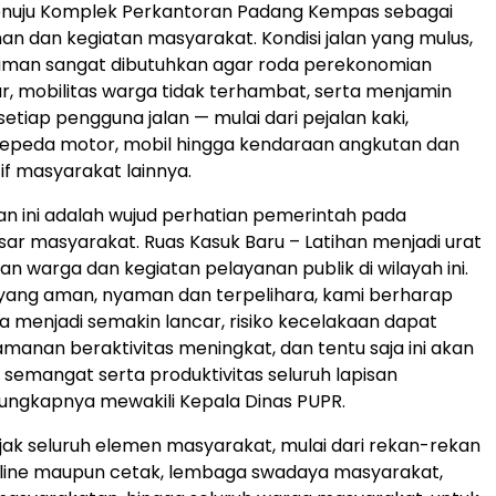
nuju Komplek Perkantoran Padang Kempas sebagai
an dan kegiatan masyarakat. Kondisi jalan yang mulus,
aman sangat dibutuhkan agar roda perekonomian
ar, mobilitas warga tidak terhambat, serta menjamin
etiap pengguna jalan — mulai dari pejalan kaki,
epeda motor, mobil hingga kendaraan angkutan dan
if masyarakat lainnya.
lan ini adalah wujud perhatian pemerintah pada
ar masyarakat. Ruas Kasuk Baru – Latihan menjadi urat
an warga dan kegiatan pelayanan publik di wilayah ini.
yang aman, nyaman dan terpelihara, kami berharap
ga menjadi semakin lancar, risiko kecelakaan dapat
amanan beraktivitas meningkat, dan tentu saja ini akan
emangat serta produktivitas seluruh lapisan
ungkapnya mewakili Kepala Dinas PUPR.
jak seluruh elemen masyarakat, mulai dari rekan-rekan
nline maupun cetak, lembaga swadaya masyarakat,