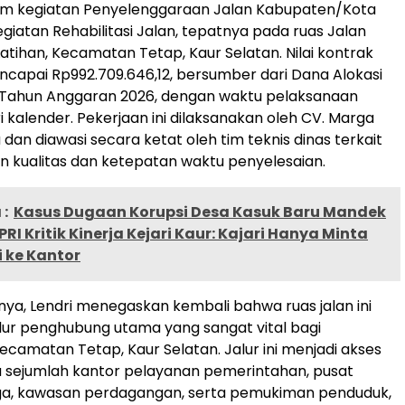
lam kegiatan Penyelenggaraan Jalan Kabupaten/Kota
giatan Rehabilitasi Jalan, tepatnya pada ruas Jalan
Latihan, Kecamatan Tetap, Kaur Selatan. Nilai kontrak
capai Rp992.709.646,12, bersumber dari Dana Alokasi
ahun Anggaran 2026, dengan waktu pelaksanaan
i kalender. Pekerjaan ini dilaksanakan oleh CV. Marga
dan diawasi secara ketat oleh tim teknis dinas terkait
 kualitas dan ketepatan waktu penyelesaian.
:
Kasus Dugaan Korupsi Desa Kasuk Baru Mandek
PRI Kritik Kinerja Kejari Kaur: Kajari Hanya Minta
 ke Kantor
anya, Lendri menegaskan kembali bahwa ruas jalan ini
ur penghubung utama yang sangat vital bagi
camatan Tetap, Kaur Selatan. Jalur ini menjadi akses
 sejumlah kantor pelayanan pemerintahan, pusat
ga, kawasan perdagangan, serta pemukiman penduduk,