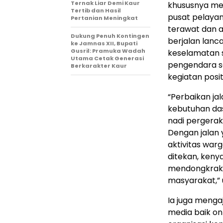
Ternak Liar Demi Kaur
khususnya me
Tertib dan Hasil
pusat pelayan
Pertanian Meningkat
terawat dan 
Dukung Penuh Kontingen
berjalan lanc
ke Jamnas XII, Bupati
Gusril: Pramuka Wadah
keselamatan s
Utama Cetak Generasi
pengendara s
Berkarakter Kaur
kegiatan posit
“Perbaikan ja
kebutuhan das
nadi pergerak
Dengan jalan 
aktivitas war
ditekan, keny
mendongkrak s
masyarakat,” 
Ia juga menga
media baik o