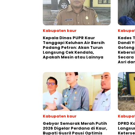
Kabupaten kaur
Kabupat
Kepala Dinas PUPR Kaur
Kades T
Tanggapi Keluhan Air Bersih
Dandi Y
Padang Petron: Akan Turun
Gotong
Langsung Cek Kendala,
Kebersi
Apakah Mesin atau Lainnya
Secara 
Asri da
Kabupaten kaur
Kabupat
Gebyar Semarak Merah Putih
DPRD Ka
2026 Digelar Perdana di Kaur,
Langsun
Bupati Gusril Pausi Optimis
Keterse