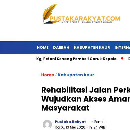
HOME
DAERAH
KABUPATEN KAUR
INTERN
 Ribu per Kg, Petani Senang Pembeli Garuk Kepala
BANJIR B
Home
Kabupaten kaur
/
Rehabilitasi Jalan P
Wujudkan Akses Aman
Masyarakat
Pustaka Rakyat
- Penulis
Rabu, 13 Mei 2026
- 19:24 WIB