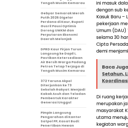
ini masuk da
Tengah Musim Kemarau
dengan sub ke
Gebyar Semarak Merah
Kasuk Baru – 
Putih 2026 Digelar
Perdana di Kaur, Bupati
pekerjaan men
Gusril Pausi Optimis
Umum (DAU) T
Dorong UMKM dan
Perputaran Ekonomi
selama 30 har
Daerah Melonjak
Cipta Persada 
DPRD Kaur Firjan Turun
demi menjamin
Langsung ke Dapil I,
Pastikan Ketersediaan
Air Bersih Warga Padang
Baca Juga 
Petron Tetap Terjaga di
Tengah Musim Kemarau
Setahun, L
Koordinasi
372 Taruna Akpol
Diterjunkan ke 73
Sekolah Rakyat: Menjadi
Kakak Asuh dan Teladan
Di ruang kerj
Pembentuk Karakter
Generasi Unggul
merupakan jal
masyarakat Ke
Pimpin Langsung
utama menuju
Pengarahan di Kantor
Satpol PP, Kasat Budi:
kegiatan war
Penertiban Hewan