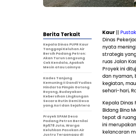
Kaur
||
Pusta
Berita Terkait
Dinas Pekerj
Kepala Dinas PUPR Kaur
nyata meningk
Tanggapi Keluhan Air
strategis yan
Bersih Padang Petron:
Akan Turun Langsung
ruas Jalan Ka
Cek Kendala, Apakah
Mesin atau Lainnya
Proyek ini di
dan nyaman, b
Kades Tanjung
kegiatan, mau
Kemuning II Dandi Yudias
Hindarta Pimpin Gotong
sehari-hari, 
Royong, Budayakan
Kebersihan Lingkungan
Secara Rutin Demi Desa
Kepala Dinas 
yang Asri dan Sejahtera
Bidang Bina M
Proyek SPAM Desa
tepat di ruang
Padang Petron Bernilai
ini merupaka
Rp578 Juta, Warga
Keluhkan Pasokan Air
kelancaran mo
Justru Terganggu di