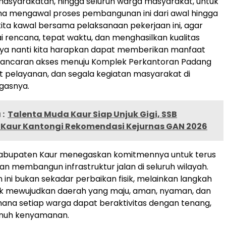
masyarakatan, hingga seluruh warga masyarakat, untuk
 mengawal proses pembangunan ini dari awal hingga
 kita kawal bersama pelaksanaan pekerjaan ini, agar
ai rencana, tepat waktu, dan menghasilkan kualitas
lnya nanti kita harapkan dapat memberikan manfaat
elancaran akses menuju Komplek Perkantoran Padang
 pelayanan, dan segala kegiatan masyarakat di
egasnya.
:
Talenta Muda Kaur Siap Unjuk Gigi, SSB
Kaur Kantongi Rekomendasi Kejurnas GAN 2026
abupaten Kaur menegaskan komitmennya untuk terus
n membangun infrastruktur jalan di seluruh wilayah.
ni bukan sekadar perbaikan fisik, melainkan langkah
uk mewujudkan daerah yang maju, aman, nyaman, dan
 mana setiap warga dapat beraktivitas dengan tenang,
nuh kenyamanan.