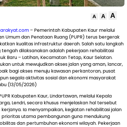
A
A
A
karakyat.com
– Pemerintah Kabupaten Kaur melalui
aan Umum dan Penataan Ruang (PUPR) terus bergerak
atkan kualitas infrastruktur daerah. Salah satu langkah
g tengah dilaksanakan adalah pekerjaan rehabilitasi
suk Baru – Latihan, Kecamatan Tetap, Kaur Selatan.
tujukan untuk mewujudkan akses jalan yang aman, lancar,
aik bagi akses menuju kawasan perkantoran, pusat
pun segala aktivitas sosial dan ekonomi masyarakat
Rabu (13/05/2026)
PUPR Kabupaten Kaur, Lindartawan, melalui Kepala
arga, Lendri, secara khusus menjelaskan hal tersebut
 kerjanya. Ia menyampaikan, kegiatan rehabilitasi jalan
n prioritas utama pembangunan guna mendukung
bilitas dan pertumbuhan ekonomi wilayah. Pekerjaan