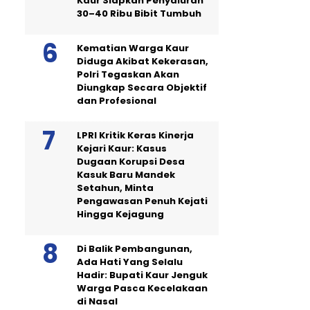
Kaur Siapkan Penyaluran
30–40 Ribu Bibit Tumbuh
Kematian Warga Kaur
Diduga Akibat Kekerasan,
Polri Tegaskan Akan
Diungkap Secara Objektif
dan Profesional
LPRI Kritik Keras Kinerja
Kejari Kaur: Kasus
Dugaan Korupsi Desa
Kasuk Baru Mandek
Setahun, Minta
Pengawasan Penuh Kejati
Hingga Kejagung
Di Balik Pembangunan,
Ada Hati Yang Selalu
Hadir: Bupati Kaur Jenguk
Warga Pasca Kecelakaan
di Nasal