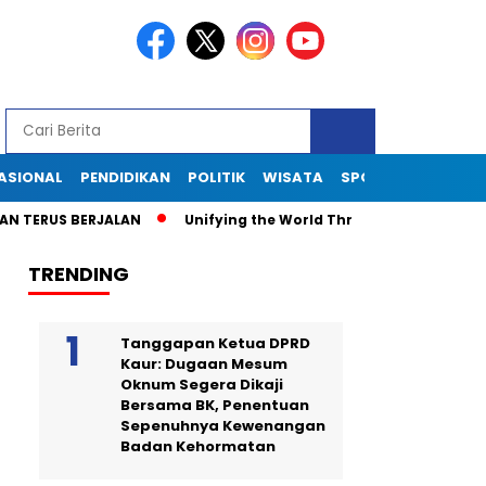
ASIONAL
PENDIDIKAN
POLITIK
WISATA
SPORT
TEKNOLOG
 BERJALAN
Unifying the World Through Soccer: The Global I
TRENDING
Tanggapan Ketua DPRD
Kaur: Dugaan Mesum
Oknum Segera Dikaji
Bersama BK, Penentuan
Sepenuhnya Kewenangan
Badan Kehormatan