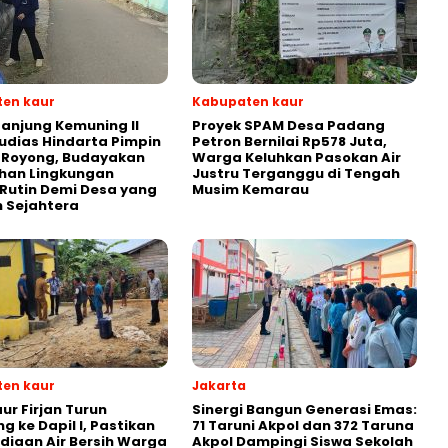
en kaur
Kabupaten kaur
anjung Kemuning II
Proyek SPAM Desa Padang
udias Hindarta Pimpin
Petron Bernilai Rp578 Juta,
 Royong, Budayakan
Warga Keluhkan Pasokan Air
han Lingkungan
Justru Terganggu di Tengah
Rutin Demi Desa yang
Musim Kemarau
n Sejahtera
en kaur
Jakarta
ur Firjan Turun
Sinergi Bangun Generasi Emas:
g ke Dapil I, Pastikan
71 Taruni Akpol dan 372 Taruna
diaan Air Bersih Warga
Akpol Dampingi Siswa Sekolah