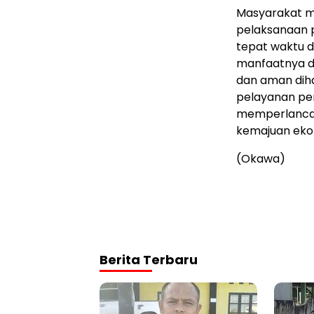
Masyarakat 
pelaksanaan p
tepat waktu d
manfaatnya da
dan aman dih
pelayanan pem
memperlancar
kemajuan ekon
(Okawa)
Berita Terbaru