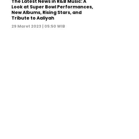
The Latest News in R&B Music: A
Look at Super Bowl Performances,
New Albums, Rising Stars, and
Tribute to Aaliyah
29 Maret 2023 | 05:50 WIB