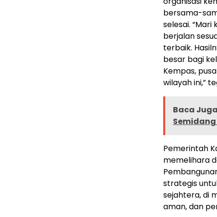
organisasi ke
bersama-sama
selesai. “Mari
berjalan sesu
terbaik. Hasi
besar bagi k
Kempas, pusat
wilayah ini,” t
Baca Juga 
Semidang 
Pemerintah K
memelihara da
Pembangunan i
strategis unt
sejahtera, di
aman, dan pe