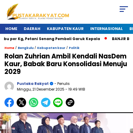
HOME
DAERAH
KABUPATEN KAUR
INTERNASIONAL
B
 per Kg, Petani Senang Pembeli Garuk Kepala
BANJIR BESAR 
/
/
/
Home
Bengkulu
Kabupaten kaur
Politik
Rolan Zuhrian Ambil Kendali NasDem
Kaur, Babak Baru Konsolidasi Menuju
2029
Pustaka Rakyat
- Penulis
Minggu, 21 Desember 2025
- 19:49 WIB