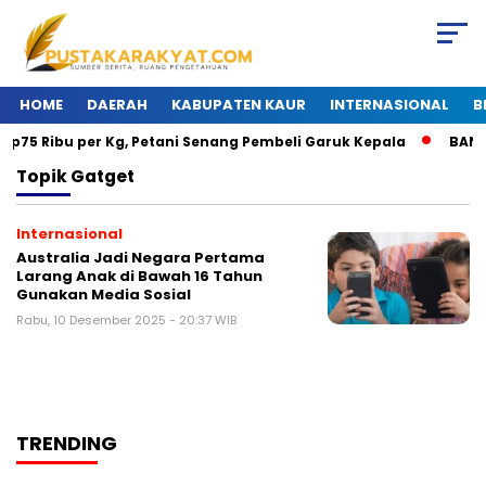
HOME
DAERAH
KABUPATEN KAUR
INTERNASIONAL
B
p75 Ribu per Kg, Petani Senang Pembeli Garuk Kepala
BANJIR
Topik
Gatget
Internasional
Australia Jadi Negara Pertama
Larang Anak di Bawah 16 Tahun
Gunakan Media Sosial
Rabu, 10 Desember 2025 - 20:37 WIB
TRENDING