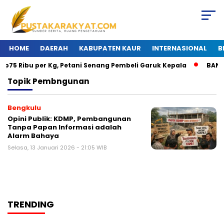
HOME
DAERAH
KABUPATEN KAUR
INTERNASIONAL
B
p75 Ribu per Kg, Petani Senang Pembeli Garuk Kepala
BANJIR
Topik
Pembngunan
Bengkulu
Opini Publik: KDMP, Pembangunan
Tanpa Papan Informasi adalah
Alarm Bahaya
Selasa, 13 Januari 2026 - 21:05 WIB
TRENDING