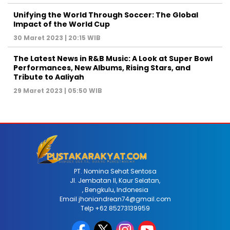
Unifying the World Through Soccer: The Global
Impact of the World Cup
30 Maret 2023 | 20:15 WIB
The Latest News in R&B Music: A Look at Super Bowl
Performances, New Albums, Rising Stars, and
Tribute to Aaliyah
29 Maret 2023 | 05:50 WIB
PT. Nomina Sehat Sentosa
Jl. Jembatan II, Kaur Selatan,
, Bengkulu, Indonesia
Email jhoniandrean74@gmail.com
Telp +62 85273139959