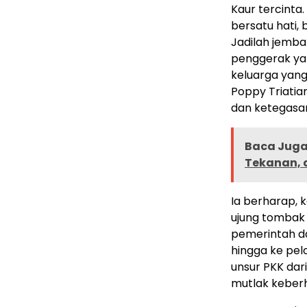
Kaur tercinta.
bersatu hati,
Jadilah jemba
penggerak yan
keluarga yang 
Poppy Triati
dan ketegasa
Baca Juga 
Tekanan, 
Ia berharap, 
ujung tombak 
pemerintah da
hingga ke pel
unsur PKK dar
mutlak keberha