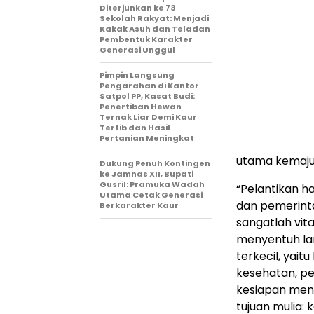
Diterjunkan ke 73
Sekolah Rakyat: Menjadi
Kakak Asuh dan Teladan
Pembentuk Karakter
Generasi Unggul
Pimpin Langsung
Pengarahan di Kantor
Satpol PP, Kasat Budi:
Penertiban Hewan
Ternak Liar Demi Kaur
Tertib dan Hasil
Pertanian Meningkat
utama kemaju
Dukung Penuh Kontingen
ke Jamnas XII, Bupati
Gusril: Pramuka Wadah
“Pelantikan h
Utama Cetak Generasi
dan pemerinta
Berkarakter Kaur
sangatlah vita
menyentuh la
terkecil, yai
kesehatan, pe
kesiapan men
tujuan mulia: