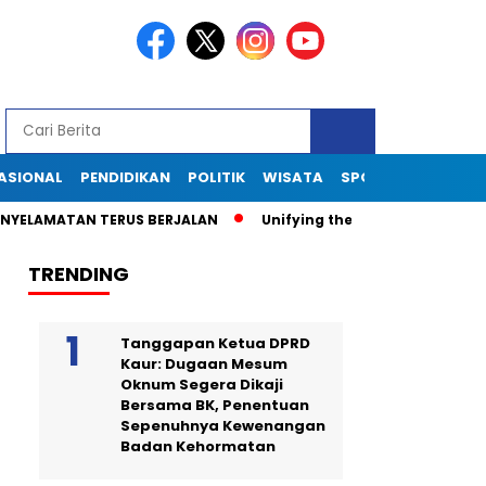
ASIONAL
PENDIDIKAN
POLITIK
WISATA
SPORT
TEKNOLOG
ATAN TERUS BERJALAN
Unifying the World Through Soccer: Th
TRENDING
Tanggapan Ketua DPRD
Kaur: Dugaan Mesum
Oknum Segera Dikaji
Bersama BK, Penentuan
Sepenuhnya Kewenangan
Badan Kehormatan