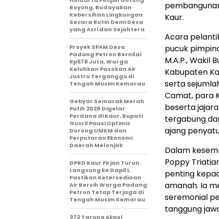
Hindarta Pimpin Gotong
pembangunan,
Royong, Budayakan
Kebersihan Lingkungan
Kaur.
Secara Rutin Demi Desa
yang Asri dan Sejahtera
Acara pelantik
Proyek SPAM Desa
pucuk pimpinan
Padang Petron Bernilai
M.A.P., Wakil 
Rp578 Juta, Warga
Keluhkan Pasokan Air
Kabupaten Kau
Justru Terganggu di
serta sejumlah
Tengah Musim Kemarau
Camat, para K
Gebyar Semarak Merah
beserta jajar
Putih 2026 Digelar
Perdana di Kaur, Bupati
tergabung dar
Gusril Pausi Optimis
ajang penyatua
Dorong UMKM dan
Perputaran Ekonomi
Daerah Melonjak
Dalam kesemp
Poppy Triatia
DPRD Kaur Firjan Turun
Langsung ke Dapil I,
penting kepa
Pastikan Ketersediaan
amanah. Ia m
Air Bersih Warga Padang
Petron Tetap Terjaga di
seremonial pe
Tengah Musim Kemarau
tanggung jawa
372 Taruna Akpol