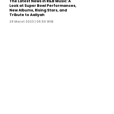
The Latest News in R&B Music: A
Look at Super Bowl Performances,
New Albums, Rising Stars, and
Tribute to Aaliyah
29 Maret 2023 | 05:50 WIB