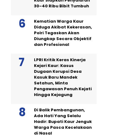
Kaur Siapkan Penyaluran
30–40 Ribu Bibit Tumbuh
Kematian Warga Kaur
Diduga Akibat Kekerasan,
Polri Tegaskan Akan
Diungkap Secara Objektif
dan Profesional
LPRI Kritik Keras Kinerja
Kejari Kaur: Kasus
Dugaan Korupsi Desa
Kasuk Baru Mandek
Setahun, Minta
Pengawasan Penuh Kejati
Hingga Kejagung
Di Balik Pembangunan,
Ada Hati Yang Selalu
Hadir: Bupati Kaur Jenguk
Warga Pasca Kecelakaan
di Nasal