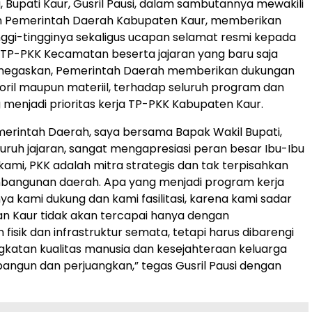
, Bupati Kaur, Gusril Pausi, dalam sambutannya mewakili
ran Pemerintah Daerah Kabupaten Kaur, memberikan
inggi-tingginya sekaligus ucapan selamat resmi kepada
 TP-PKK Kecamatan beserta jajaran yang baru saja
 menegaskan, Pemerintah Daerah memberikan dukungan
oril maupun materiil, terhadap seluruh program dan
 menjadi prioritas kerja TP-PKK Kabupaten Kaur.
merintah Daerah, saya bersama Bapak Wakil Bupati,
luruh jajaran, sangat mengapresiasi peran besar Ibu-Ibu
 kami, PKK adalah mitra strategis dan tak terpisahkan
mbangunan daerah. Apa yang menjadi program kerja
a kami dukung dan kami fasilitasi, karena kami sadar
an Kaur tidak akan tercapai hanya dengan
isik dan infrastruktur semata, tetapi harus dibarengi
katan kualitas manusia dan kesejahteraan keluarga
bangun dan perjuangkan,” tegas Gusril Pausi dengan