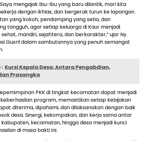
 Saya mengajak Ibu-Ibu yang baru dilantik, mari kita
 bekerja dengan ikhlas, dan bergerak turun ke lapangan.
tan yang kokoh, pendamping yang setia, dan
g tangguh, agar setiap keluarga di Kaur menjadi
sehat, mandiri, sejahtera, dan berkarakter,” ujar Ny.
ansi Gusril dalam sambutannya yang penuh semangat
n.
:
Kursi Kepala Desa: Antara Pengabdian,
dan Prasangka
kepemimpinan PKK di tingkat kecamatan dapat menjadi
keberhasilan program, memastikan setiap kebijakan
pat diterima, dipahami, dan dilaksanakan dengan baik
osok desa. Sinergi, kekompakan, dan kerja sama antar
i kabupaten, kecamatan, hingga desa menjadi kunci
silan di masa bakti ini.