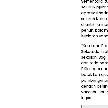
Sementara itu
seluruh jaja
apresiasi set
seluruh Ketua
dilantik. Ia
penuh, baik m
kegiatan yang
“Kami dari Pe
Sekda, dan se
sekalian. Bagi
dari roda pe
PKK sepenuhny
betul, kemaju
pembangunan f
dengan pening
yang Ibu-Ibu 
lugas.