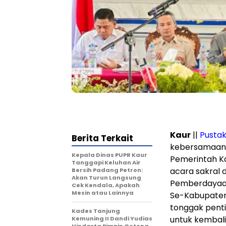
Kaur
||
Pusta
Berita Terkait
kebersamaan 
Kepala Dinas PUPR Kaur
Pemerintah K
Tanggapi Keluhan Air
acara sakral 
Bersih Padang Petron:
Akan Turun Langsung
Pemberdayaan
Cek Kendala, Apakah
Mesin atau Lainnya
Se-Kabupaten
tonggak penti
Kades Tanjung
untuk kembal
Kemuning II Dandi Yudias