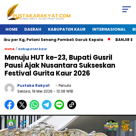
HOME
DAERAH
KABUPATEN KAUR
INTERNASIONAL
B
bu per Kg, Petani Senang Pembeli Garuk Kepala
BANJIR BESA
/
Home
Kabupaten kaur
Menuju HUT ke-23, Bupati Gusril
Pausi Ajak Nusantara Sukseskan
Festival Gurita Kaur 2026
Pustaka Rakyat
- Penulis
Selasa, 19 Mei 2026
- 13:38 WIB