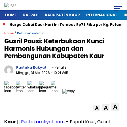
HOME
DAERAH
KABUPATEN KAUR
INTERNASIONAL
B
Harga Cabai Kaur Hari Ini Tembus Rp75 Ribu per Kg, Petani
/
Home
Kabupaten kaur
Gusril Pausi: Keterbukaan Kunci
Harmonis Hubungan dan
Pembangunan Kabupaten Kaur
Pustaka Rakyat
- Penulis
Minggu, 31 Mei 2026
- 10:21 WIB
A
A
A
Kaur
||
Pustakarakyat.com
– Bupati Kaur, Gusril