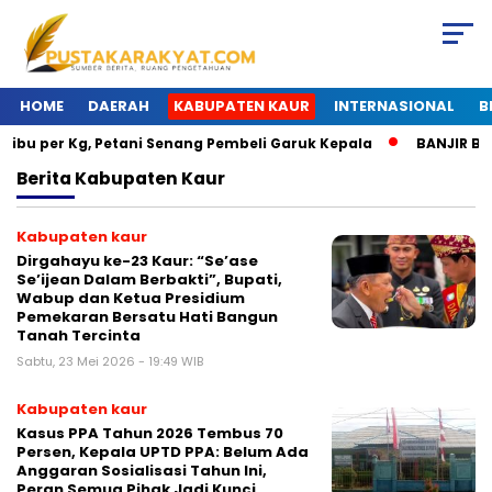
HOME
DAERAH
KABUPATEN KAUR
INTERNASIONAL
B
bu per Kg, Petani Senang Pembeli Garuk Kepala
BANJIR BESA
Berita
Kabupaten Kaur
Kabupaten kaur
Dirgahayu ke-23 Kaur: “Se’ase
Se’ijean Dalam Berbakti”, Bupati,
Wabup dan Ketua Presidium
Pemekaran Bersatu Hati Bangun
Tanah Tercinta
Sabtu, 23 Mei 2026 - 19:49 WIB
Kabupaten kaur
Kasus PPA Tahun 2026 Tembus 70
Persen, Kepala UPTD PPA: Belum Ada
Anggaran Sosialisasi Tahun Ini,
Peran Semua Pihak Jadi Kunci