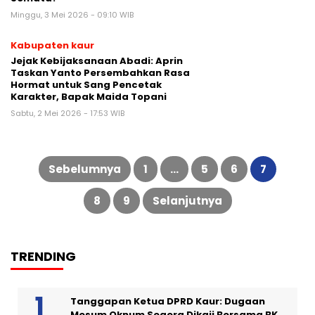
Minggu, 3 Mei 2026 - 09:10 WIB
Kabupaten kaur
Jejak Kebijaksanaan Abadi: Aprin
Taskan Yanto Persembahkan Rasa
Hormat untuk Sang Pencetak
Karakter, Bapak Maida Topani
Sabtu, 2 Mei 2026 - 17:53 WIB
Paginasi
pos
Sebelumnya
1
…
5
6
7
8
9
Selanjutnya
TRENDING
Tanggapan Ketua DPRD Kaur: Dugaan
Mesum Oknum Segera Dikaji Bersama BK,