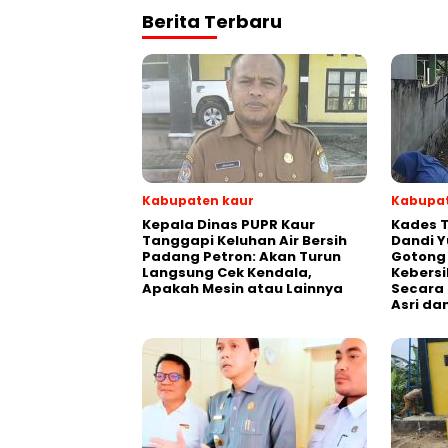
Berita Terbaru
Kabupaten kaur
Kabupat
Kepala Dinas PUPR Kaur
Kades T
Tanggapi Keluhan Air Bersih
Dandi Y
Padang Petron: Akan Turun
Gotong
Langsung Cek Kendala,
Kebersi
Apakah Mesin atau Lainnya
Secara 
Asri da