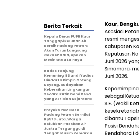
Kaur, Bengkul
Berita Terkait
Asosiasi Peta
Kepala Dinas PUPR Kaur
resmi menges
Tanggapi Keluhan Air
Kabupaten Kau
Bersih Padang Petron:
Akan Turun Langsung
Keputusan No
Cek Kendala, Apakah
Mesin atau Lainnya
Juni 2026 yan
Simamora, me
Kades Tanjung
Juni 2026.
Kemuning II Dandi Yudias
Hindarta Pimpin Gotong
Royong, Budayakan
Kepemimpinan 
Kebersihan Lingkungan
Secara Rutin Demi Desa
sebagai Ketua,
yang Asri dan Sejahtera
S.E. (Wakil Ket
Proyek SPAM Desa
kesekretariata
Padang Petron Bernilai
dibantu Tapsir
Rp578 Juta, Warga
Keluhkan Pasokan Air
Posisi Bendah
Justru Terganggu di
Bendahara I da
Tengah Musim Kemarau