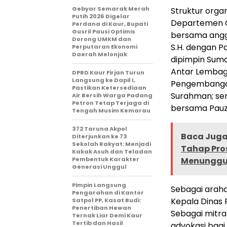
Gebyar Semarak Merah
Struktur orga
Putih 2026 Digelar
Departemen Or
Perdana di Kaur, Bupati
Gusril Pausi Optimis
bersama anggo
Dorong UMKM dan
S.H. dengan P
Perputaran Ekonomi
Daerah Melonjak
dipimpin Suma
Antar Lembaga
DPRD Kaur Firjan Turun
Langsung ke Dapil I,
Pengembangan
Pastikan Ketersediaan
Surahman; sert
Air Bersih Warga Padang
Petron Tetap Terjaga di
bersama Pauz
Tengah Musim Kemarau
372 Taruna Akpol
Baca Juga 
Diterjunkan ke 73
Sekolah Rakyat: Menjadi
Tahap Pros
Kakak Asuh dan Teladan
Pembentuk Karakter
Menunggu
Generasi Unggul
Pimpin Langsung
Sebagai araha
Pengarahan di Kantor
Kepala Dinas 
Satpol PP, Kasat Budi:
Penertiban Hewan
Sebagai mitra
Ternak Liar Demi Kaur
Tertib dan Hasil
advokasi bagi 