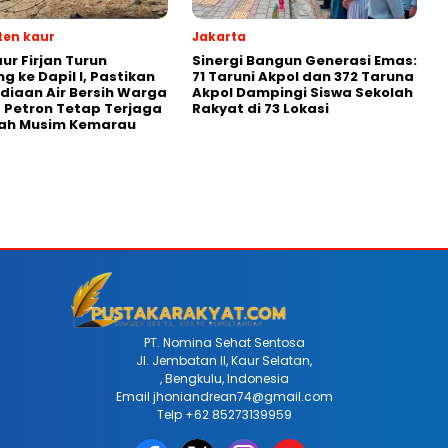
en kaur
Jakarta
ur Firjan Turun
Sinergi Bangun Generasi Emas:
g ke Dapil I, Pastikan
71 Taruni Akpol dan 372 Taruna
diaan Air Bersih Warga
Akpol Dampingi Siswa Sekolah
Petron Tetap Terjaga
Rakyat di 73 Lokasi
gah Musim Kemarau
PT. Nomina Sehat Sentosa
Jl. Jembatan II, Kaur Selatan,
, Bengkulu, Indonesia
Email jhoniandrean74@gmail.com
Telp +62 85273139959