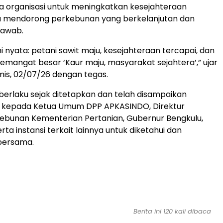
 organisasi untuk meningkatkan kesejahteraan
a mendorong perkebunan yang berkelanjutan dan
jawab.
 nyata: petani sawit maju, kesejahteraan tercapai, dan
mangat besar ‘Kaur maju, masyarakat sejahtera’,” ujar
mis, 02/07/26 dengan tegas.
 berlaku sejak ditetapkan dan telah disampaikan
kepada Ketua Umum DPP APKASINDO, Direktur
ebunan Kementerian Pertanian, Gubernur Bengkulu,
erta instansi terkait lainnya untuk diketahui dan
bersama.
Berita ini 120 kali dibaca