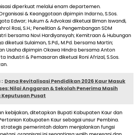
nisasi diperkuat melalui enam departemen.
ganisasi & Keanggotaan dipimpin Indarno, S.Sos.
ta Edwar; Hukum & Advokasi diketuai Biman Iswandi,
ahrol Rosi, S.H.; Penelitian & Pengembangan SDM
tri bersama Novi Hardiyansyah; Kemitraan & Hubungan
 diketuai Sulaiman, S.Pd., M.Pd. bersama Martin;
 Usaha dipimpin Okawa Hindra bersama Anton
a Industri & Pemasaran diketuai Roni Afrizal, S.Sos.
an.
:
Dana Revitalisasi Pendidikan 2026 Kaur Masuk
es: Nilai Anggaran & Sekolah Penerima Masih
 Keputusan Pusat
n kebijakan, ditetapkan Bupati Kabupaten Kaur dan
Pertanian Kabupaten Kaur sebagai unsur Pembina.
 strategis pemerintah dalam menjalankan fungsi
petani, organisasi ini senantiasa wajib meresapi dan