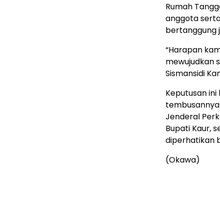
Rumah Tangga
anggota sert
bertanggung 
“Harapan kami
mewujudkan se
Sismansidi Ka
Keputusan ini
tembusannya 
Jenderal Perk
Bupati Kaur, s
diperhatikan 
(Okawa)