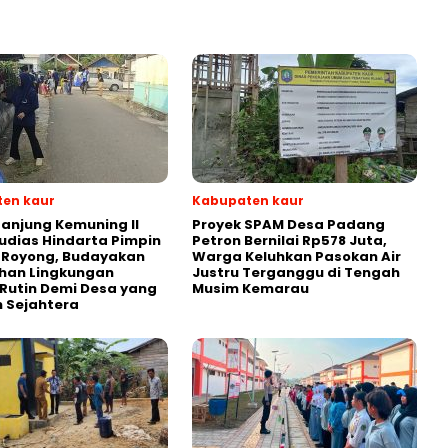
en kaur
Kabupaten kaur
anjung Kemuning II
Proyek SPAM Desa Padang
udias Hindarta Pimpin
Petron Bernilai Rp578 Juta,
 Royong, Budayakan
Warga Keluhkan Pasokan Air
han Lingkungan
Justru Terganggu di Tengah
Rutin Demi Desa yang
Musim Kemarau
n Sejahtera