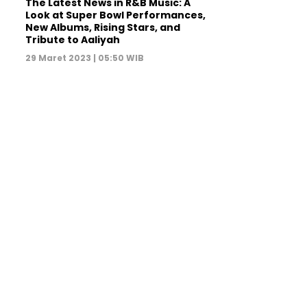
The Latest News in R&B Music: A
Look at Super Bowl Performances,
New Albums, Rising Stars, and
Tribute to Aaliyah
29 Maret 2023 | 05:50 WIB