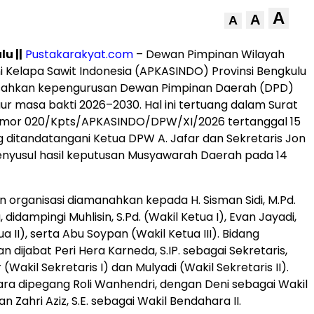
A
A
A
u ||
Pustakarakyat.com
– Dewan Pimpinan Wilayah
ni Kelapa Sawit Indonesia (APKASINDO) Provinsi Bengkulu
ahkan kepengurusan Dewan Pimpinan Daerah (DPD)
r masa bakti 2026–2030. Hal ini tertuang dalam Surat
mor 020/Kpts/APKASINDO/DPW/XI/2026 tertanggal 15
g ditandatangani Ketua DPW A. Jafar dan Sekretaris Jon
nyusul hasil keputusan Musyawarah Daerah pada 14
organisasi diamanahkan kepada H. Sisman Sidi, M.Pd.
 didampingi Muhlisin, S.Pd. (Wakil Ketua I), Evan Jayadi,
ua II), serta Abu Soypan (Wakil Ketua III). Bidang
n dijabat Peri Hera Karneda, S.IP. sebagai Sekretaris,
 (Wakil Sekretaris I) dan Mulyadi (Wakil Sekretaris II).
ara dipegang Roli Wanhendri, dengan Deni sebagai Wakil
n Zahri Aziz, S.E. sebagai Wakil Bendahara II.