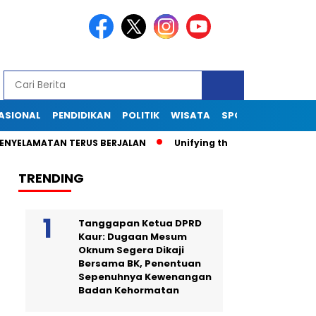
ASIONAL
PENDIDIKAN
POLITIK
WISATA
SPORT
TEKNOLOG
LAMATAN TERUS BERJALAN
Unifying the World Through Soccer
TRENDING
Tanggapan Ketua DPRD
Kaur: Dugaan Mesum
Oknum Segera Dikaji
Bersama BK, Penentuan
Sepenuhnya Kewenangan
Badan Kehormatan