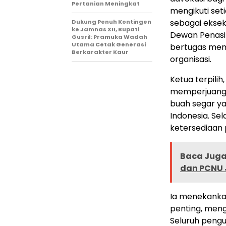
Pertanian Meningkat
mengikuti set
sebagai eksek
Dukung Penuh Kontingen
ke Jamnas XII, Bupati
Dewan Penasiha
Gusril: Pramuka Wadah
Utama Cetak Generasi
bertugas mem
Berkarakter Kaur
organisasi.
Ketua terpilih
memperjuangk
buah segar yan
Indonesia. Sel
ketersediaan 
Baca Juga 
dan PCNU 
Ia menekanka
penting, meng
Seluruh pengu