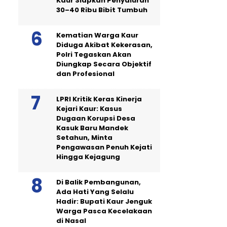
Kaur Siapkan Penyaluran
30–40 Ribu Bibit Tumbuh
Kematian Warga Kaur
Diduga Akibat Kekerasan,
Polri Tegaskan Akan
Diungkap Secara Objektif
dan Profesional
LPRI Kritik Keras Kinerja
Kejari Kaur: Kasus
Dugaan Korupsi Desa
Kasuk Baru Mandek
Setahun, Minta
Pengawasan Penuh Kejati
Hingga Kejagung
Di Balik Pembangunan,
Ada Hati Yang Selalu
Hadir: Bupati Kaur Jenguk
Warga Pasca Kecelakaan
di Nasal